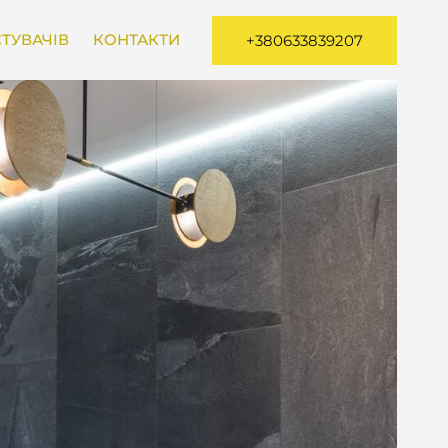
ТУВАЧІВ
КОНТАКТИ
+380633839207